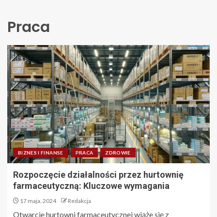
Praca
BIZNES I FINANSE
PRACA
ZDROWIE
Rozpoczęcie działalności przez hurtownię
farmaceutyczną: Kluczowe wymagania
17 maja, 2024
Redakcja
Otwarcie hurtowni farmaceutycznej wiąże się z