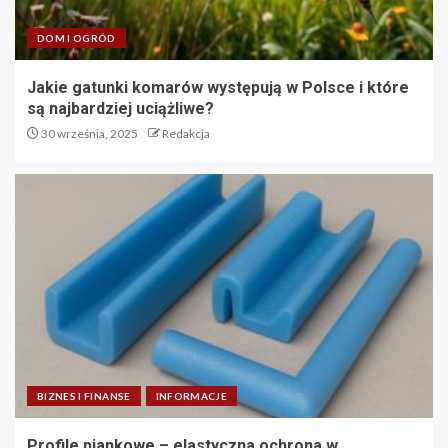
DOM I OGRÓD
Jakie gatunki komarów występują w Polsce i które
są najbardziej uciążliwe?
30 września, 2025
Redakcja
BIZNES I FINANSE
INFORMACJE
Profile piankowe – elastyczna ochrona w